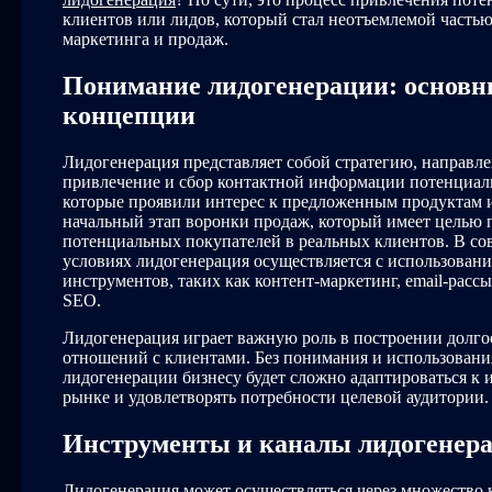
клиентов или лидов, который стал неотъемлемой часть
маркетинга и продаж.
Понимание лидогенерации: основн
концепции
Лидогенерация представляет собой стратегию, направл
привлечение и сбор контактной информации потенциал
которые проявили интерес к предложенным продуктам и
начальный этап воронки продаж, который имеет целью 
потенциальных покупателей в реальных клиентов. В с
условиях лидогенерация осуществляется с использован
инструментов, таких как контент-маркетинг, email-рассы
SEO.
Лидогенерация играет важную роль в построении долг
отношений с клиентами. Без понимания и использовани
лидогенерации бизнесу будет сложно адаптироваться к 
рынке и удовлетворять потребности целевой аудитории.
Инструменты и каналы лидогенер
Лидогенерация может осуществляться через множество 