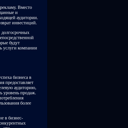
рекламу. Вместо
 данные и
ходящей аудитории.
озврат инвестиций.
и долгосрочных
непосредственной
орые будут
ь услуги компании
спеха бизнеса в
ия предоставляет
елевую аудиторию,
ь уровень продаж.
потребления
льзования более
е в бизнес-
конкурентных