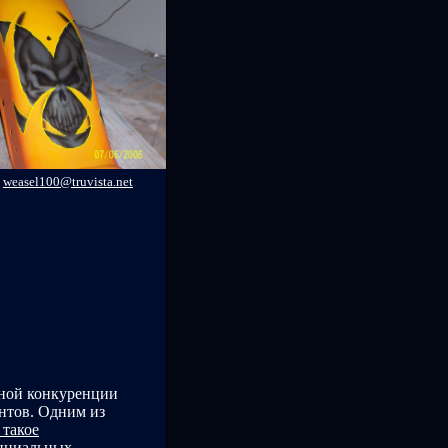
weasel100@truvista.net
нной конкуренции
нтов. Одним из
 такое
енциальных