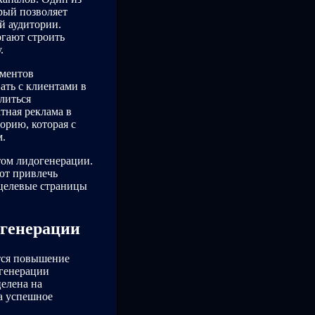
рый позволяет
й аудитории.
гают строить
.
ументов
ать с клиентами в
литься
тная реклама в
орию, которая с
м.
том лидогенерации.
ют привлечь
 целевые страницы
огенерации
тся повышение
генерации
целена на
а успешное