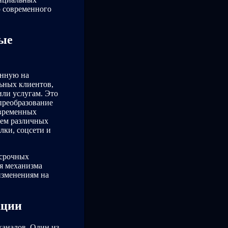
ю современного
ые
енную на
ьных клиентов,
ли услугам. Это
преобразование
овременных
ием различных
лки, соцсети и
осрочных
я механизма
изменениям на
ации
каналов. Один из