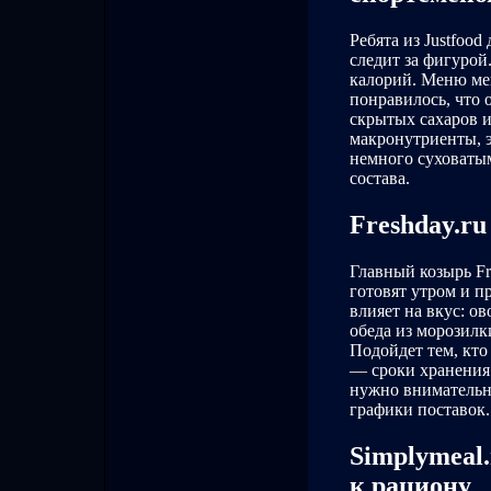
Ребята из Justfood
следит за фигурой
калорий. Меню мен
понравилось, что 
скрытых сахаров и
макронутриенты, э
немного суховатым
состава.
Freshday.ru
Главный козырь Fr
готовят утром и п
влияет на вкус: о
обеда из морозилк
Подойдет тем, кто
— сроки хранения 
нужно внимательно
графики поставок.
Simplymeal
к рациону