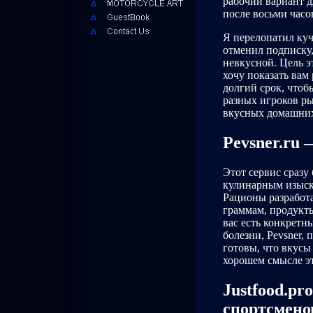
рабочий вариант д
после восьми часо
Я перелопатил куч
отменил подписку,
невкусной. Цель э
хочу показать вам 
долгий срок, чтоб
разных игроков ры
вкусных домашних
Pevsner.ru
Этот сервис сразу 
кулинарным изыск
Рационы разработа
граммам, продукты
вас есть конкрет
болезни, Pevsner,
готовы, что вкусы
хорошем смысле эт
Justfood.p
спортсмено