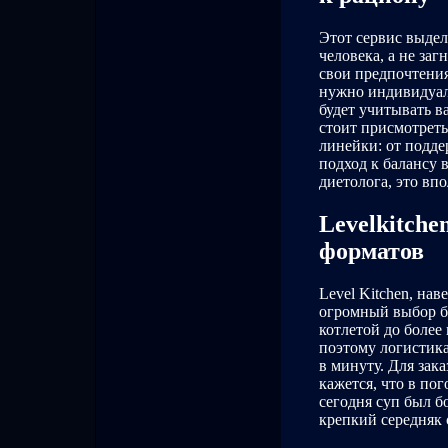
Этот сервис выдел
человека, а не за
свои предпочтения
нужно индивидуа
будет учитывать в
стоит присмотреть
линейки: от подде
подход к балансу 
диетолога, это впо
Levelkitche
форматов
Level Kitchen, на
огромный выбор бл
котлетой до более
поэтому логистик
в минуту. Для зак
кажется, что в пог
сегодня суп был б
крепкий середняк