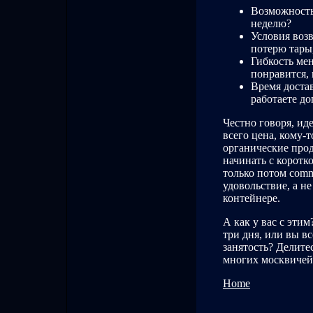
Возможность
неделю?
Условия воз
потерю тары,
Гибкость ме
понравится, 
Время доста
работаете до
Честно говоря, ид
всего цена, кому-т
органические прод
начинать с коротк
только потом comm
удовольствие, а н
контейнере.
А как у вас с этим
три дня, или вы в
занятость? Делите
многих москвичей
Home