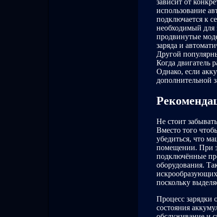
зависит от конкр
использование ав
подключается к с
необходимый для 
продвинутые моде
заряда и автомат
Другой популярны
Когда двигатель р
Однако, если акк
дополнительной з
Рекомендац
Не стоит забыват
Вместо того чтоб
убедиться, что м
помещении. При э
подключённые про
оборудования. Так
искрообразующих
поскольку выделя
Процесс зарядки о
состояния аккуму
обслуживание и с