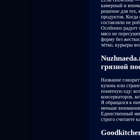
камерный и внима
решение для тех, 
продуктов. Когд
составляли не ро
Особенно радует 
мясо не пересуше
форму без жестких
чётко, курьеры в
Nuzhnaeda.
грязной по
Название говорит
кухонь или странн
понятную еду: ко
консерваторов, ко
Я обращался к ним
меньше внимания 
Единственный мин
строго считаете 
Goodkitche