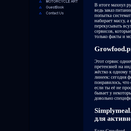
В итоге махнул р
ведь заказ питани
попытка системати
набирает массу, а 
перекусывать всу
сервисов, которы
только факты и м
Growfood.p
Этот сервис одним
претензией на ин
жёстко к одному 
линеек: сегодня 
понравилось, что
если ты её не пр
бывает у некотор
довольно специфи
Simplymeal
для активн
Если Growfood — э