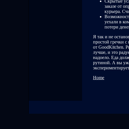
Скрытые усл
заказе от о
курьера. Сч
Возможность
уехали в ко
потери денег
Я так и не остано
простой гречки с
от GoodKitchen. Р
лучше, и это раду
надоело. Еда долж
рутиной. А вы уж
экспериментируе
Home